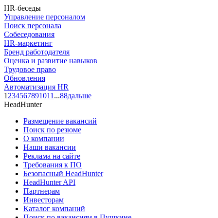
HR-беседы
Управление персоналом
Поиск персонала
Собеседования
HR-маркетинг
Бренд работодателя
Оценка и развитие навыков
Трудовое право
Обновления
Автоматизация HR
1
2
3
4
5
6
7
8
9
10
11
...
88
дальше
HeadHunter
Размещение вакансий
Поиск по резюме
О компании
Наши вакансии
Реклама на сайте
Требования к ПО
Безопасный HeadHunter
HeadHunter API
Партнерам
Инвесторам
Каталог компаний
Поиск по вакансиям в Пушкине