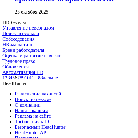
23 октября 2025
HR-беседы
Управление персоналом
Поиск персонала
Собеседования
HR-маркетинг
Бренд работодателя
Оценка и развитие навыков
Трудовое право
Обновления
Автоматизация HR
1
2
3
4
5
6
7
8
9
10
11
...
88
дальше
HeadHunter
Размещение вакансий
Поиск по резюме
О компании
Наши вакансии
Реклама на сайте
Требования к ПО
Безопасный HeadHunter
HeadHunter API