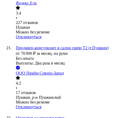
Яндекс.Еда
3.4
•
227
отзывов
Пушкин
Можно без резюме
Откликнуться
Продавец-консультант в салон связи Т2 (г.Пушкин)
от
70 000
₽
за месяц,
на руки
Без опыта
Выплаты: Два раза в месяц
ООО
Прайм Северо-Запад
4.2
•
17
отзывов
Пушкин, р-н Пушкинский
Можно без резюме
Откликнуться
Оператор на производство