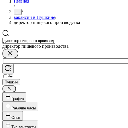
Главная
/
/
...
вакансии в Пушкине
/
директор пищевого производства
директор пищевого производства
Пушкин
График
Рабочие часы
Опыт
Тип занятости