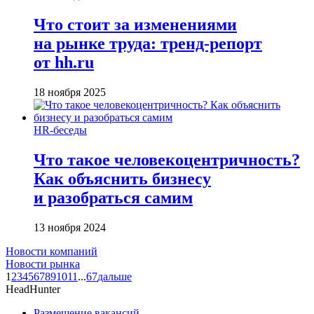
Что стоит за изменениями
на рынке труда: тренд-репорт
от hh.ru
18 ноября 2025
HR-беседы
Что такое человеко­центричность?
Как объяснить бизнесу
и разобраться самим
13 ноября 2024
Новости компаний
Новости рынка
1
2
3
4
5
6
7
8
9
10
11
...
67
дальше
HeadHunter
Размещение вакансий