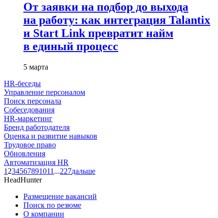
От заявки на подбор до выхода
на работу: как интеграция Talantix
и Start Link превратит найм
в единый процесс
5 марта
HR-беседы
Управление персоналом
Поиск персонала
Собеседования
HR-маркетинг
Бренд работодателя
Оценка и развитие навыков
Трудовое право
Обновления
Автоматизация HR
1
2
3
4
5
6
7
8
9
10
11
...
227
дальше
HeadHunter
Размещение вакансий
Поиск по резюме
О компании