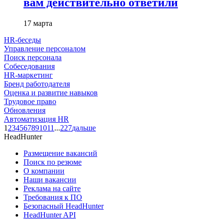
вам действительно ответили
17 марта
HR-беседы
Управление персоналом
Поиск персонала
Собеседования
HR-маркетинг
Бренд работодателя
Оценка и развитие навыков
Трудовое право
Обновления
Автоматизация HR
1
2
3
4
5
6
7
8
9
10
11
...
227
дальше
HeadHunter
Размещение вакансий
Поиск по резюме
О компании
Наши вакансии
Реклама на сайте
Требования к ПО
Безопасный HeadHunter
HeadHunter API