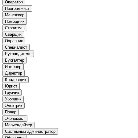
Оператор
Программист
Менеджер
Помощник
Строитель
Сварщик
Охранник
Специалист
Руководитель
Бухгалтер
Инженер
Директор
Кладовщик
Юрист
Грузчик
Уборщик
Электрик
Повар
Экономист
Мерчендайзер
Системный администратор
Официант